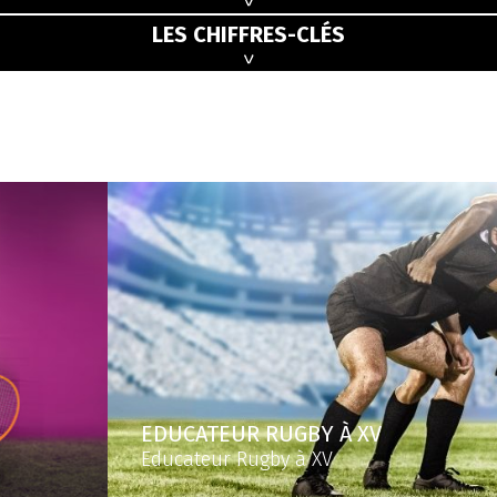
LES CHIFFRES-CLÉS
EDUCATEUR RUGBY À XV
Educateur Rugby à XV