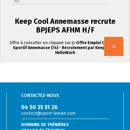
Keep Cool Annemasse recrute
BPJEPS AFHM H/F
Offre à consulter en cliquant sur
▷ Offre Emploi CDI Coach
Sportif Annemasse (74) - Recrutement par Keep Cool |
HelloWork
CONTACTEZ-NOUS
04 50 35 51 26
contact@sport-leman.com
DOMAINE DE THÉNIÈRES
Impasse de Thénières