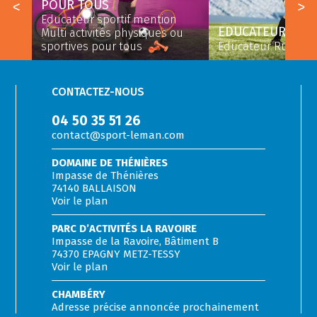
ORT
POUR TOUS
Educateur sportif mention
EDUCATEUR RUGB
u
Multi activités physiques ou
sportives pour tous
Educateur Rugby à
CONTACTEZ-NOUS
04 50 35 51 26
contact@sport-leman.com
DOMAINE DE THÉNIÈRES
Impasse de Thénières
74140 BALLAISON
Voir le plan
PARC D’ACTIVITÉS LA RAVOIRE
Impasse de la Ravoire, Bâtiment B
74370 EPAGNY METZ-TESSY
Voir le plan
CHAMBÉRY
Adresse précise annoncée prochainement