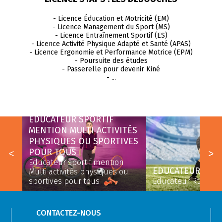
- Licence Éducation et Motricité (EM)
- Licence Management du Sport (MS)
- Licence Entraînement Sportif (ES)
- Licence Activité Physique Adapté et Santé (APAS)
- Licence Ergonomie et Performance Motrice (EPM)
- Poursuite des études
- Passerelle pour devenir Kiné
- ...
EDUCATEUR SPORTIF
MENTION MULTI ACTIVITÉS
PHYSIQUES OU SPORTIVES
ORT
POUR TOUS
Educateur sportif mention
EDUCATEUR RUGB
u
Multi activités physiques ou
sportives pour tous
Educateur Rugby à
CONTACTEZ-NOUS