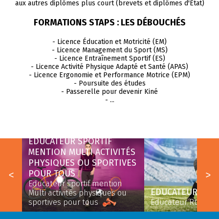
aux autres diplômes plus court (brevets et diplômes d'Etat)
FORMATIONS STAPS : LES DÉBOUCHÉS
- Licence Éducation et Motricité (EM)
- Licence Management du Sport (MS)
- Licence Entraînement Sportif (ES)
- Licence Activité Physique Adapté et Santé (APAS)
- Licence Ergonomie et Performance Motrice (EPM)
- Poursuite des études
- Passerelle pour devenir Kiné
- ...
EDUCATEUR SPORTIF
MENTION MULTI ACTIVITÉS
PHYSIQUES OU SPORTIVES
ORT
POUR TOUS
Educateur sportif mention
EDUCATEUR RUGB
u
Multi activités physiques ou
sportives pour tous
Educateur Rugby à